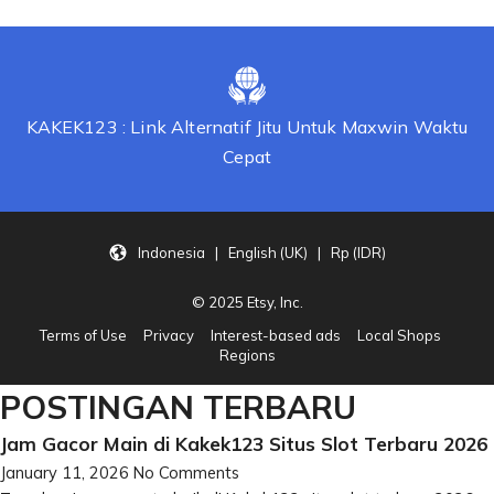
KAKEK123 : Link Alternatif Jitu Untuk Maxwin Waktu
Cepat
Indonesia | English (UK) | Rp (IDR)
© 2025 Etsy, Inc.
Terms of Use
Privacy
Interest-based ads
Local Shops
Regions
POSTINGAN TERBARU
Jam Gacor Main di Kakek123 Situs Slot Terbaru 2026
January 11, 2026
No Comments