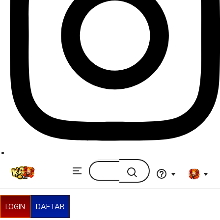
Skip
Search
KAKEK123
Browse
to
for
items
ontent
or
shops
LOGIN
DAFTAR