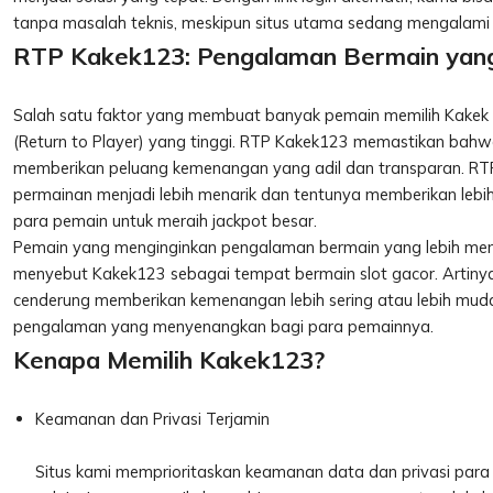
tanpa masalah teknis, meskipun situs utama sedang mengalami
RTP Kakek123: Pengalaman Bermain yan
Salah satu faktor yang membuat banyak pemain memilih Kakek
(Return to Player) yang tinggi. RTP Kakek123 memastikan bahw
memberikan peluang kemenangan yang adil dan transparan. RTP
permainan menjadi lebih menarik dan tentunya memberikan leb
para pemain untuk meraih jackpot besar.
Pemain yang menginginkan pengalaman bermain yang lebih men
menyebut Kakek123 sebagai tempat bermain slot gacor. Artinya,
cenderung memberikan kemenangan lebih sering atau lebih mud
pengalaman yang menyenangkan bagi para pemainnya.
Kenapa Memilih Kakek123?
Keamanan dan Privasi Terjamin
Situs kami memprioritaskan keamanan data dan privasi para