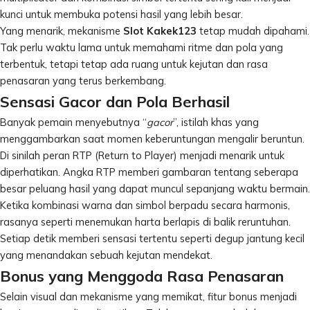
kunci untuk membuka potensi hasil yang lebih besar.
Yang menarik, mekanisme
Slot Kakek123
tetap mudah dipahami.
Tak perlu waktu lama untuk memahami ritme dan pola yang
terbentuk, tetapi tetap ada ruang untuk kejutan dan rasa
penasaran yang terus berkembang.
Sensasi Gacor dan Pola Berhasil
Banyak pemain menyebutnya “
gacor
”, istilah khas yang
menggambarkan saat momen keberuntungan mengalir beruntun.
Di sinilah peran RTP (Return to Player) menjadi menarik untuk
diperhatikan. Angka RTP memberi gambaran tentang seberapa
besar peluang hasil yang dapat muncul sepanjang waktu bermain.
Ketika kombinasi warna dan simbol berpadu secara harmonis,
rasanya seperti menemukan harta berlapis di balik reruntuhan.
Setiap detik memberi sensasi tertentu seperti degup jantung kecil
yang menandakan sebuah kejutan mendekat.
Bonus yang Menggoda Rasa Penasaran
Selain visual dan mekanisme yang memikat, fitur bonus menjadi