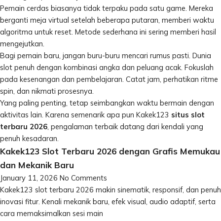
Pemain cerdas biasanya tidak terpaku pada satu game. Mereka
berganti meja virtual setelah beberapa putaran, memberi waktu
algoritma untuk reset. Metode sederhana ini sering memberi hasil
mengejutkan.
Bagi pemain baru, jangan buru-buru mencari rumus pasti. Dunia
slot penuh dengan kombinasi angka dan peluang acak. Fokuslah
pada kesenangan dan pembelajaran. Catat jam, perhatikan ritme
spin, dan nikmati prosesnya.
Yang paling penting, tetap seimbangkan waktu bermain dengan
aktivitas lain. Karena semenarik apa pun Kakek123
situs slot
terbaru 2026
, pengalaman terbaik datang dari kendali yang
penuh kesadaran.
Kakek123 Slot Terbaru 2026 dengan Grafis Memukau
dan Mekanik Baru
January 11, 2026
No Comments
Kakek123 slot terbaru
2026 makin sinematik, responsif, dan penuh
inovasi fitur. Kenali mekanik baru, efek visual, audio adaptif, serta
cara memaksimalkan sesi main