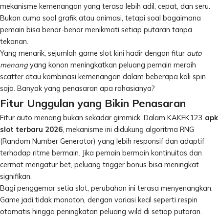
mekanisme kemenangan yang terasa lebih adil, cepat, dan seru.
Bukan cuma soal grafik atau animasi, tetapi soal bagaimana
pemain bisa benar-benar menikmati setiap putaran tanpa
tekanan.
Yang menarik, sejumlah game slot kini hadir dengan fitur
auto
menang
yang konon meningkatkan peluang pemain meraih
scatter atau kombinasi kemenangan dalam beberapa kali spin
saja. Banyak yang penasaran apa rahasianya?
Fitur Unggulan yang Bikin Penasaran
Fitur auto menang bukan sekadar gimmick. Dalam KAKEK123
apk
slot terbaru 2026
, mekanisme ini didukung algoritma RNG
(Random Number Generator) yang lebih responsif dan adaptif
terhadap ritme bermain. Jika pemain bermain kontinuitas dan
cermat mengatur bet, peluang trigger bonus bisa meningkat
signifikan.
Bagi penggemar setia slot, perubahan ini terasa menyenangkan.
Game jadi tidak monoton, dengan variasi kecil seperti respin
otomatis hingga peningkatan peluang wild di setiap putaran.