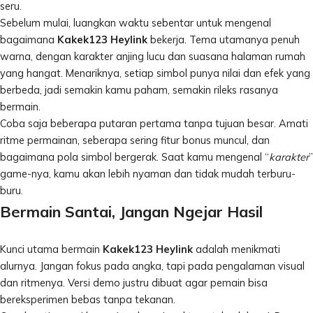
seru.
Sebelum mulai, luangkan waktu sebentar untuk mengenal
bagaimana
Kakek123 Heylink
bekerja. Tema utamanya penuh
warna, dengan karakter anjing lucu dan suasana halaman rumah
yang hangat. Menariknya, setiap simbol punya nilai dan efek yang
berbeda, jadi semakin kamu paham, semakin rileks rasanya
bermain.
Coba saja beberapa putaran pertama tanpa tujuan besar. Amati
ritme permainan, seberapa sering fitur bonus muncul, dan
bagaimana pola simbol bergerak. Saat kamu mengenal “
karakter
”
game-nya, kamu akan lebih nyaman dan tidak mudah terburu-
buru.
Bermain Santai, Jangan Ngejar Hasil
Kunci utama bermain
Kakek123 Heylink
adalah menikmati
alurnya. Jangan fokus pada angka, tapi pada pengalaman visual
dan ritmenya. Versi demo justru dibuat agar pemain bisa
bereksperimen bebas tanpa tekanan.