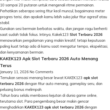
10 sampai 20 putaran untuk mengenali ritme permainan.
Perhatikan seberapa sering fitur kecil muncul, bagaimana meter
progres terisi, dan apakah kamu lebih suka jalur fitur agresif atau
stabil.
Gunakan sesi bermain berbatas waktu, dan jangan ragu berhenti
saat sudah tidak fokus. Intinya, Kakek123
Slot Terbaru 2026
menawarkan pengalaman yang makin kreatif, tetapi keputusan
paling kuat tetap ada di kamu saat mengatur tempo, ekspektasi,
dan kenyamanan bermain.
KAKEK123 Apk Slot Terbaru 2026 Auto Menang
Terus
January 11, 2026
No Comments
Temukan sensasi menang besar lewat
KAKEK123
apk
slot
terbaru 2026
dengan fitur auto menang, gameplay seru, dan
peluang bonus melimpah.
Tahun baru selalu membawa kejutan di dunia game online,
terutama slot. Para pengembang besar makin gencar
menghadirkan
KAKEK123
apk slot terbaru 2026
dengan