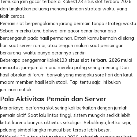
Temukan jam gacor terbaik di
Kakek123 situs slot terbaru 2026
dan tingkatkan peluang menang dengan strategi waktu yang
lebih cerdas.
Pemain slot berpengalaman jarang bermain tanpa strategi waktu.
Sebab, mereka tahu bahwa jam gacor benar-benar bisa
berpengaruh pada hasil permainan. Entah kamu bermain di siang
hari saat server ramai, atau tengah malam saat persaingan
berkurang waktu punya perannya sendiri.
Beberapa penggemar Kakek123
situs slot terbaru 2026
mulai
mencatat jam-jam di mana mereka paling sering menang. Dari
hasil obrolan di forum, banyak yang mengaku sore hari dan larut
malam memberi hasil lebih stabil. Tapi tentu saja, ini bukan
jaminan mutlak.
Pola Aktivitas Pemain dan Server
Menariknya, performa slot sering kali berkaitan dengan jumlah
pemain aktif. Saat lalu lintas tinggi, sistem mungkin sedikit lebih
ketat karena banyak aktivitas sekaligus. Sebaliknya, ketika sepi,
peluang simbol langka muncul bisa terasa lebih besar.