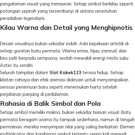
pengalaman visual yang menawan. Setiap simbol berkilau seperti
potongan sejarah yang tersembunyi di antara reruntuhan
peradaban legendaris.
Kilau Warna dan Detail yang Menghipnotis
Desain visualnya bukan sekadar indah. Ada kepekaan artistik di
setiap guratan batu permata. Warna emas, hijau zamrud, dan
biru safir berpadu sempurna, seolah mewakili energi mistis suku
Aztec itu sendiri.
Seluruh tampilan dalam
Slot Kakek123
terasa hidup. Setiap
kilatan cahaya dan efek animasi didesain untuk menyampaikan
sensasi penemuan baru seperti menemukan harta setelah
perjalanan panjang di pedalaman.
Rahasia di Balik Simbol dan Pola
Setiap simbol memiliki makna, bukan sekadar hiasan visual. Batu
permata beragam warna itu tampak sederhana, namun di tengah
permainan, mereka menyimpan nilai yang saling berkaitan. Elemen
multiplicator dan kombinasi simbol tertentu sering kali menjadi