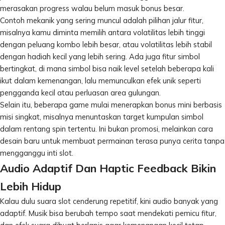
merasakan progress walau belum masuk bonus besar.
Contoh mekanik yang sering muncul adalah pilihan jalur fitur,
misalnya kamu diminta memilih antara volatilitas lebih tinggi
dengan peluang kombo lebih besar, atau volatilitas lebih stabil
dengan hadiah kecil yang lebih sering. Ada juga fitur simbol
bertingkat, di mana simbol bisa naik level setelah beberapa kali
ikut dalam kemenangan, lalu memunculkan efek unik seperti
pengganda kecil atau perluasan area gulungan.
Selain itu, beberapa game mulai menerapkan bonus mini berbasis
misi singkat, misalnya menuntaskan target kumpulan simbol
dalam rentang spin tertentu. Ini bukan promosi, melainkan cara
desain baru untuk membuat permainan terasa punya cerita tanpa
mengganggu inti slot.
Audio Adaptif Dan Haptic Feedback Bikin
Lebih Hidup
Kalau dulu suara slot cenderung repetitif, kini audio banyak yang
adaptif. Musik bisa berubah tempo saat mendekati pemicu fitur,