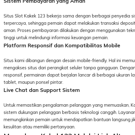
Sistem Pembayaran yang Aman
Situs Slot Kakek 123 bekerja sama dengan berbagai penyedia 
terpercaya, sehingga pemain dapat melakukan transaksi deposi
aman. Proses pembayaran dilakukan dengan menggunakan teknol
tinggi untuk melindungi informasi keuangan pemain.
Platform Responsif dan Kompatibilitas Mobile
Situs kami dibangun dengan desain mobile-friendly. Hal ini mem
mengakses situs dari perangkat seluler tanpa gangguan. Deng
responsif, permainan dapat berjalan lancar di berbagai ukuran lay
tablet, maupun ponsel pintar.
Live Chat dan Support Sistem
Untuk memastikan pengalaman pelanggan yang memuaskan, 
sistem dukungan pelanggan berbasis teknologi canggih. Layanan 
memungkinkan pemain untuk mendapatkan bantuan langsung ji
kesulitan atau memiliki pertanyaan.